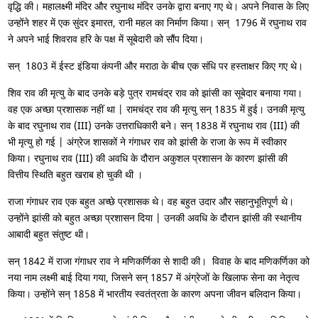
वृद्धि की। महालक्ष्मी मंदिर और रघुनाथ मंदिर उनके द्वारा बनाए गए थे। अपने निवास के लिए
उन्होंने शहर में एक सुंदर इमारत, रानी महल का निर्माण किया। सन‍‍् 1796 में रघुनाथ राव
ने अपने भाई शिवराव हरि के पक्ष में सूबेदारी को सौंप दिया।
सन‍‍् 1803 में ईस्ट इंडिया कंपनी और मराठा के बीच एक संधि पर हस्ताक्षर किए गए थे।
शिव राव की मृत्यु के बाद उनके बड़े पुत्र रामचंद्र राव को झांसी का सूबेदार बनाया गया।
वह एक अच्छा प्रशासक नहीं था | रामचंद्र राव की मृत्यु सन‍‍् 1835 में हुई। उनकी मृत्यु
के बाद रघुनाथ राव (III) उनके उत्तराधिकारी बने। सन‍‍् 1838 में रघुनाथ राव (III) की
भी मृत्यु हो गई | अंग्रेज शासकों ने गंगाधर राव को झांसी के राजा के रूप में स्वीकार
किया। रघुनाथ राव (III) की अवधि के दौरान अकुशल प्रशासन के कारण झांसी की
वित्तीय स्थिति बहुत खराब हो चुकी थी ।
राजा गंगाधर राव एक बहुत अच्छे प्रशासक थे। वह बहुत उदार और सहानुभूतिपूर्ण थे।
उन्होंने झांसी को बहुत अच्छा प्रशासन दिया | उनकी अवधि के दौरान झांसी की स्थानीय
आबादी बहुत संतुष्ट थी।
सन‍‍् 1842 में राजा गंगाधर राव ने मणिकर्णिका से शादी की। विवाह के बाद मणिकर्णिका को
नया नाम लक्ष्मी बाई दिया गया, जिसने सन‍‍् 1857 में अंग्रेजों के खिलाफ सेना का नेतृत्व
किया। उन्होंने सन‍‍् 1858 में भारतीय स्वतंत्रता के कारण अपना जीवन बलिदान किया।