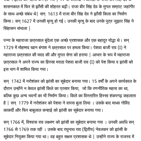
शासनकाल में फिर से झाँसी की शोहरत बढ़ी। राजा बीर सिंह देव के मुगल सम्राट जहांगीर
के साथ अच्छे संबंध थे| सन‍‍् 1613 में राजा बीर सिंह देव ने झाँसी किला का निर्माण
किया। सन‍‍् 1627 में उनकी मृत्यु हो गई। उनकी मृत्यु के बाद उनके पुत्र जुझार सिंह ने
सिंहासन संभाला |
पन्ना के महाराजा छत्रसाल बुंदेला एक अच्छे प्रशासक और एक बहादुर योद्धा थे। सन‍‍्
1729 में मोहम्मद खान बंगाश ने छत्रसाल पर हमला किया। पेशवा बाजी राव (I) ने
महाराजा छत्रसाल की मदद की और मुगल सेना को हराया | आभार के रूप में महाराजा
छत्रसाल ने अपने राज्य का हिस्सा मराठा पेशवा बाजी राव (I) को पेश किया व झांसी को
इस भाग में शामिल किया गया।
सन‍‍् 1742 में नरोशंकर को झांसी का सूबेदार बनाया गया। 15 वर्षों के अपने कार्यकाल के
दौरान उन्होंने न केवल झांसी किले का प्रसार किया, जो कि रणनीतिक महत्व का था,
बल्कि कुछ अन्य भवनों का भी निर्माण किया। किले का विस्तारित हिस्सा शंकरगढ़ कहलाता
है | सन‍‍् 1779 में नरोशंकर को पेशवा ने वापस बुला लिया । उसके बाद माधव गोविंद
काकर्दी और फिर बाबूलाल कन्हाई को झांसी का सूबेदार बनाया गया।
सन‍‍् 1766 में, विश्वास राव लक्ष्मण को झांसी का सूबेदार बनाया गया । उनकी अवधि सन‍‍्
1766 से 1769 तक रही । उसके बाद रघुनाथ राव (द्वितीय) नेवलकर को झांसी के
सूबेदार नियुक्त किया गया था। वह बहुत सक्षम प्रशासक थे | उन्होंने राज्य के राजस्व में